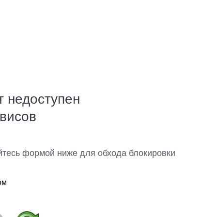
т недоступен
рвисов
йтесь формой ниже для обхода блокировки
ом