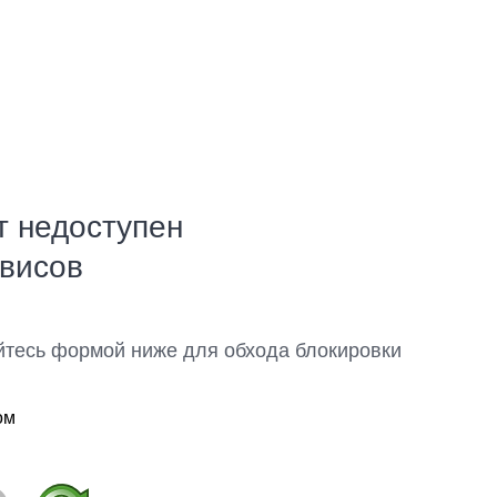
т недоступен
рвисов
йтесь формой ниже для обхода блокировки
ом