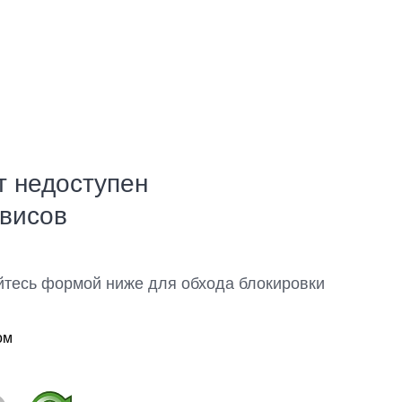
т недоступен
рвисов
йтесь формой ниже для обхода блокировки
ом