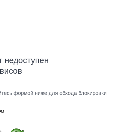
т недоступен
рвисов
йтесь формой ниже для обхода блокировки
ом