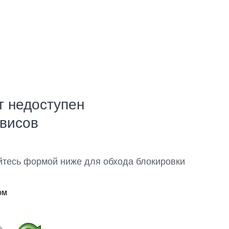
т недоступен
рвисов
йтесь формой ниже для обхода блокировки
ом