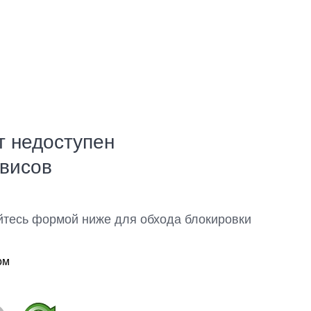
т недоступен
рвисов
йтесь формой ниже для обхода блокировки
ом