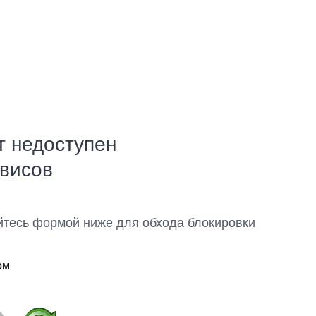
т недоступен
рвисов
йтесь формой ниже для обхода блокировки
ом