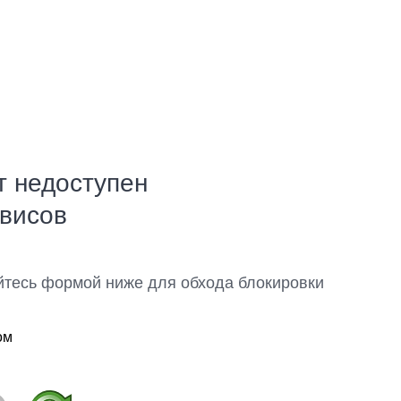
т недоступен
рвисов
йтесь формой ниже для обхода блокировки
ом