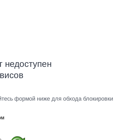
т недоступен
рвисов
йтесь формой ниже для обхода блокировки
ом