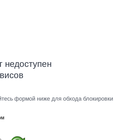
т недоступен
рвисов
йтесь формой ниже для обхода блокировки
ом