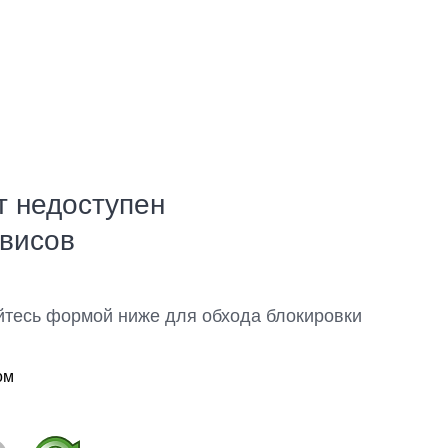
т недоступен
рвисов
йтесь формой ниже для обхода блокировки
ом