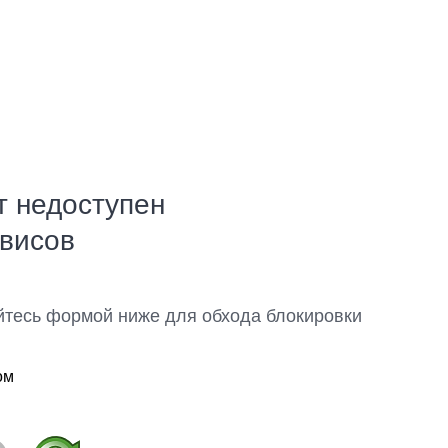
т недоступен
рвисов
йтесь формой ниже для обхода блокировки
ом