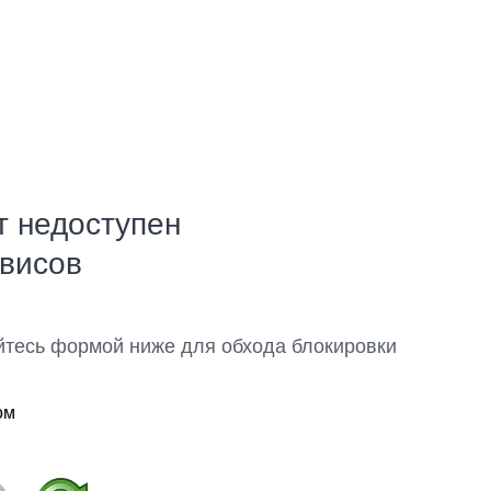
т недоступен
рвисов
йтесь формой ниже для обхода блокировки
ом