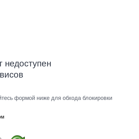
т недоступен
рвисов
йтесь формой ниже для обхода блокировки
ом