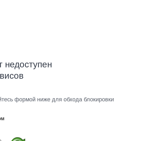
т недоступен
рвисов
йтесь формой ниже для обхода блокировки
ом