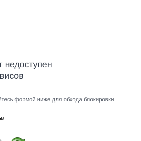
т недоступен
рвисов
йтесь формой ниже для обхода блокировки
ом