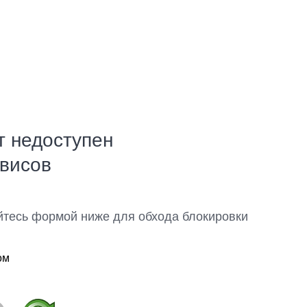
т недоступен
рвисов
йтесь формой ниже для обхода блокировки
ом