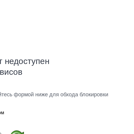
т недоступен
рвисов
йтесь формой ниже для обхода блокировки
ом