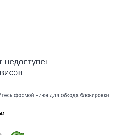
т недоступен
рвисов
йтесь формой ниже для обхода блокировки
ом