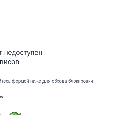
т недоступен
рвисов
йтесь формой ниже для обхода блокировки
ом