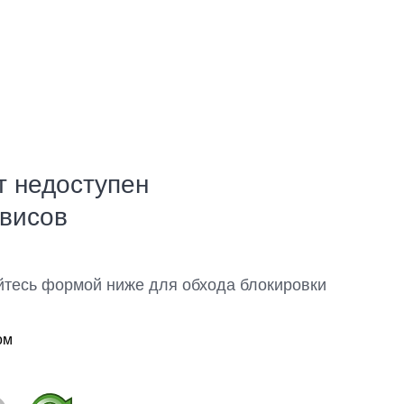
т недоступен
рвисов
йтесь формой ниже для обхода блокировки
ом