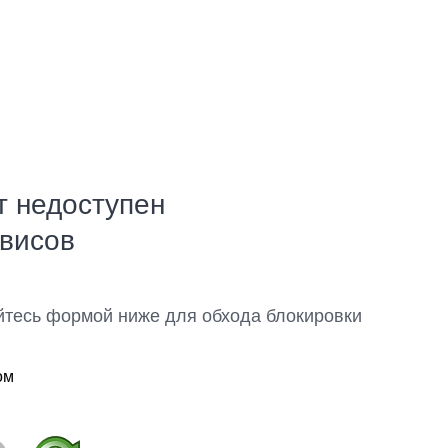
т недоступен
рвисов
йтесь формой ниже для обхода блокировки
ом