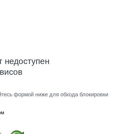
т недоступен
рвисов
йтесь формой ниже для обхода блокировки
ом