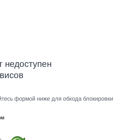
т недоступен
рвисов
йтесь формой ниже для обхода блокировки
ом