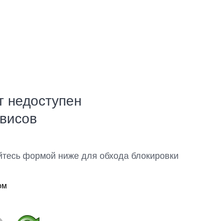
т недоступен
рвисов
йтесь формой ниже для обхода блокировки
ом